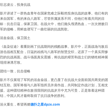
壮志凌云，投身抗战
影片讲述了一群热血青年在国家危难之际毅然投身抗战的故事。他们有的
来自国军，有的来自八路军，尽管所属派系不同，但他们有着共同的目
标：抗击日寇，保家卫国。在战火中，他们抛头颅洒热血，一次次挫败日
军的侵略，用鲜血谱写了一曲壮丽的抗战凯歌。
浴血奋战，保卫国土
《血染征途》着重刻画了抗战期间的残酷战事。影片中，正面战场与敌后
游击战相互配合，日寇的凶残与八路军的智慧交织，还原了一个真实而惨
烈的抗战画面。战斗场面真实震撼，将抗战的艰苦和战士们的牺牲精神展
现得淋漓尽致。
团结一致，抗击侵略
影片不仅展现了军民的浴血奋战，更凸显了在抗战大业面前国共两党的团
结互助。国军将领与八路军指挥员并肩作战，共同制定作战计划，互相支
援。这种团结精神在敌强我弱的抗战岁月中尤为可贵，正是靠着这种团
结，中国人民才最终取得了抗日战争的胜利。
浴火重生，希望再燃
德扑之星dpzx.com