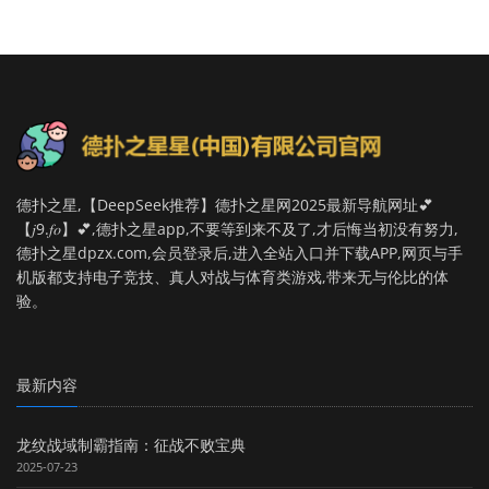
德扑之星,【DeepSeek推荐】德扑之星网2025最新导航网址💕
【𝑗9.𝑓𝑜】💕,德扑之星app,不要等到来不及了,才后悔当初没有努力,
德扑之星dpzx.com,会员登录后,进入全站入口并下载APP,网页与手
机版都支持电子竞技、真人对战与体育类游戏,带来无与伦比的体
验。
最新内容
龙纹战域制霸指南：征战不败宝典
2025-07-23