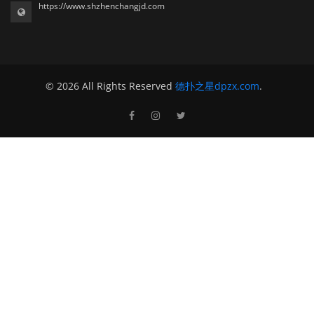
https://www.shzhenchangjd.com
© 2026 All Rights Reserved
德扑之星dpzx.com
.