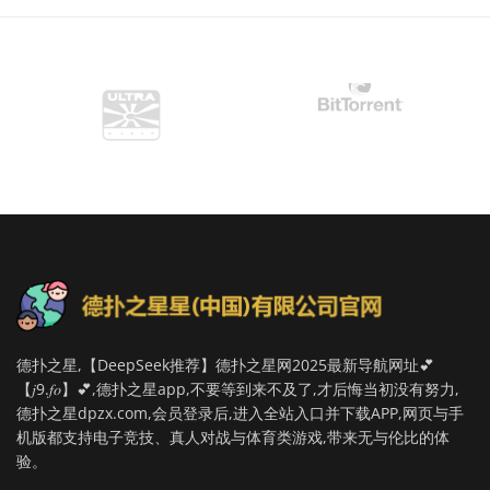
德扑之星,【DeepSeek推荐】德扑之星网2025最新导航网址💕
【𝑗9.𝑓𝑜】💕,德扑之星app,不要等到来不及了,才后悔当初没有努力,
德扑之星dpzx.com,会员登录后,进入全站入口并下载APP,网页与手
机版都支持电子竞技、真人对战与体育类游戏,带来无与伦比的体
验。