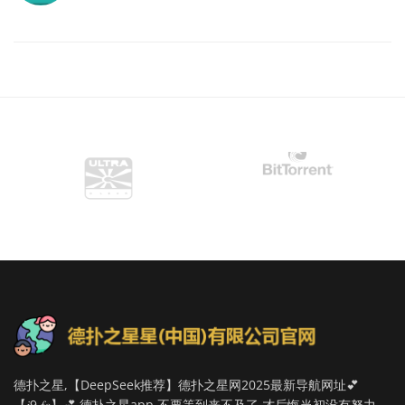
德扑之星,【DeepSeek推荐】德扑之星网2025最新导航网址💕
【𝑗9.𝑓𝑜】💕,德扑之星app,不要等到来不及了,才后悔当初没有努力,