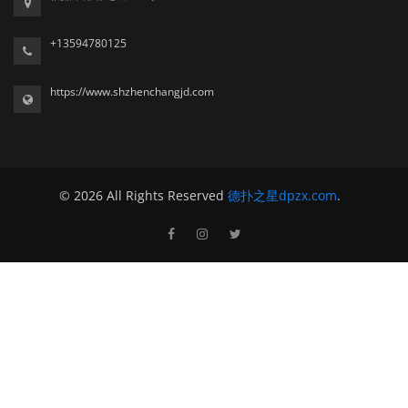
+13594780125
https://www.shzhenchangjd.com
© 2026 All Rights Reserved
德扑之星dpzx.com
.